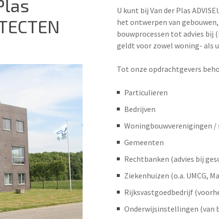
Plas
U kunt bij Van der Plas ADVI
ITECTEN
het ontwerpen van gebouwen, h
bouwprocessen tot advies bij 
geldt voor zowel woning- als u
Tot onze opdrachtgevers beho
Particulieren
Bedrijven
Woningbouwverenigingen / 
Gemeenten
Rechtbanken (advies bij gesc
Ziekenhuizen (o.a. UMCG, Ma
Rijksvastgoedbedrijf (voor
Onderwijsinstellingen (van b