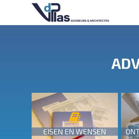
ADV
Eisen en wensen
MEER INFO
EISEN EN WENSEN
ON