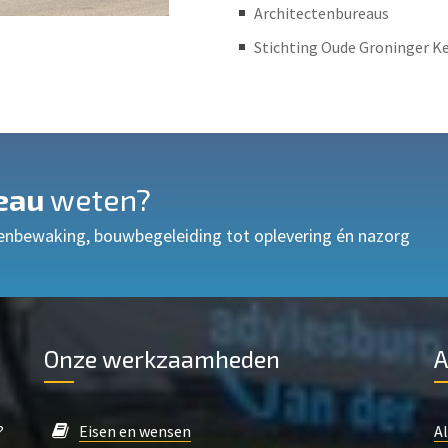
Architectenbureaus
Stichting Oude Groninger K
eau
weten?
enbewaking, bouwbegeleiding tot oplevering én nazorg
Onze werkzaamheden
A
?
Eisen en wensen
A