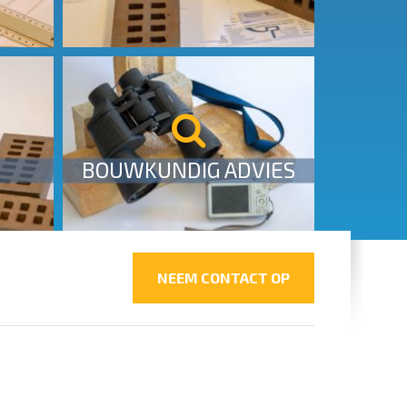
Bouwkundig advies
MEER INFO
BOUWKUNDIG ADVIES
NEEM CONTACT OP