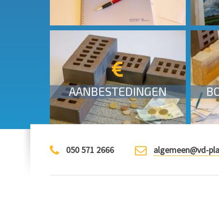
Aanbestedingen
MEER INFO
AANBESTEDINGEN
B
050 571 2666
algemeen@vd-pla