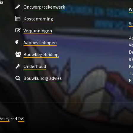
ia
Ontwerp/tekenwerk
W
Kostenraming
S
Vergunningen
A
Aanbestedingen
V
D
Bouwbegeleiding
9
Onderhoud
K
Te
Bouwkundig advies
E
Policy
and
ToS