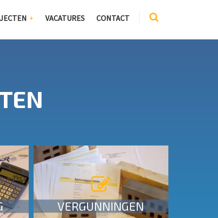
JECTEN
VACATURES
CONTACT
CTEN
Vergunningen
MEER INFO
G
VERGUNNINGEN