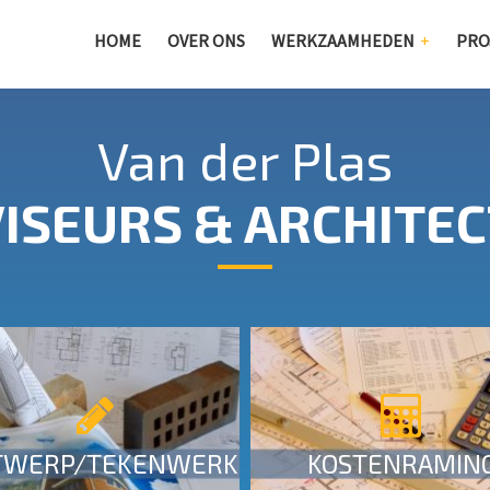
HOME
OVER ONS
WERKZAAMHEDEN
PRO
Van der Plas
ISEURS & ARCHITE
Ontwerp / tekenwerk
Kostenraming
MEER INFO
MEER INFO
TWERP/TEKENWERK
KOSTENRAMIN