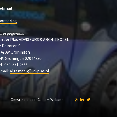
ebmail
ponsoring
dresgegevens:
an der Plas ADVISEURS & ARCHITECTEN
e Deimten 9
747 AV Groningen
vK: Groningen 02047730
l.: 050-571 2666
-mail:
algemeen@vd-plas.nl
Ontwikkeld door Custom Website