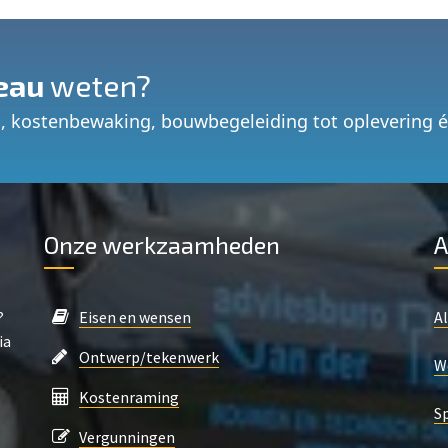
eau
weten?
, kostenbewaking, bouwbegeleiding tot oplevering 
Onze werkzaamheden
A
?
Eisen en wensen
A
ia
Ontwerp/tekenwerk
W
Kostenraming
S
Vergunningen