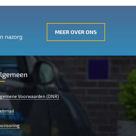
MEER OVER ONS
én nazorg
lgemeen
lgemene Voorwaarden (DNR)
ebmail
ponsoring