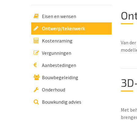
On
Eisen en wensen
Ontwerp/tekenwerk
Kostenraming
Van der
modelle
Vergunningen
Aanbestedingen
Bouwbegeleiding
3D
Onderhoud
Bouwkundig advies
Met beh
brengen