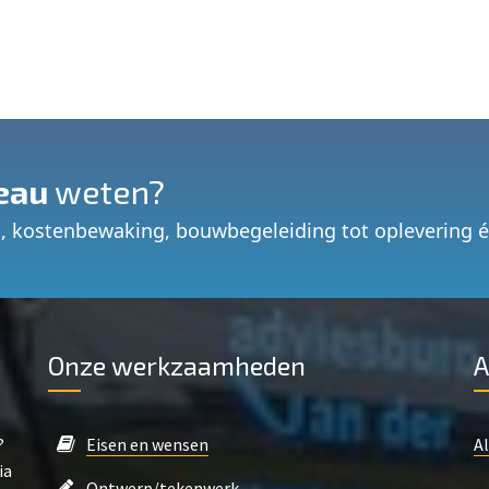
eau
weten?
, kostenbewaking, bouwbegeleiding tot oplevering 
Onze werkzaamheden
A
?
Eisen en wensen
A
ia
Ontwerp/tekenwerk