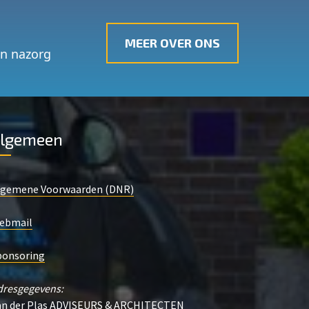
MEER OVER ONS
én nazorg
lgemeen
lgemene Voorwaarden (DNR)
ebmail
ponsoring
dresgegevens:
an der Plas ADVISEURS & ARCHITECTEN