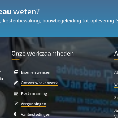
eau
weten?
, kostenbewaking, bouwbegeleiding tot oplevering 
Onze werkzaamheden
A
?
Eisen en wensen
A
ia
Ontwerp/tekenwerk
W
Kostenraming
S
Vergunningen
A
Aanbestedingen
V