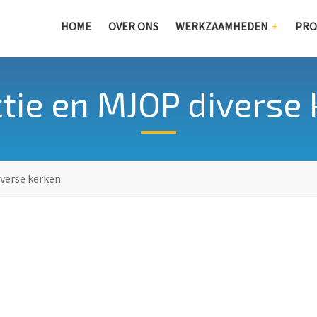
HOME
OVER ONS
WERKZAAMHEDEN
PRO
tie en MJOP diverse
iverse kerken