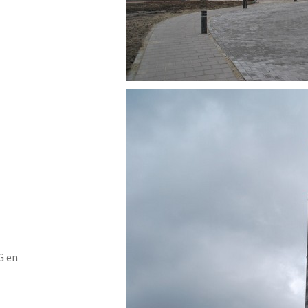
 en 
-